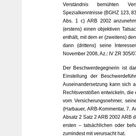
Verständnis bemühten Versi
Spezialkenntnisse (BGHZ 123, 83, 
Abs. 1 c) ARB 2002 anzunehme
(erstens) einen objektiven Tats
enthält, mit dem er (zweitens) de
dann (drittens) seine Interesse
November 2008, Az.: IV ZR 305/07
Der Beschwerdegegnerin ist dar
Einstellung der Beschwerdeführe
Auseinandersetzung kann sich ab
Rechtsverstößen entwickeln, die
vom Versicherungsnehmer, sein
(Harbauer, ARB-Kommentar, 7. Au
Absatz 2 Satz 2 ARB 2002 ARB den
ersten – tatsächlichen oder beh
zumindest mit verursacht hat.