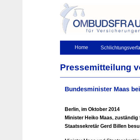
Skip
to
content
Home
Schlichtungsverf
Pressemitteilung 
Bundesminister Maas b
Berlin, im Oktober 2014
Minister Heiko Maas, zuständig
Staatssekretär Gerd Billen besuc